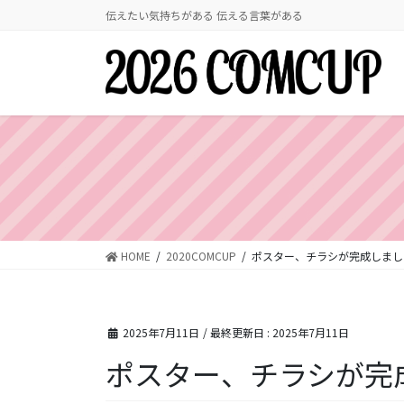
コ
ナ
伝えたい気持ちがある 伝える言葉がある
ン
ビ
テ
ゲ
ン
ー
ツ
シ
に
ョ
移
ン
動
に
移
動
HOME
2020COMCUP
ポスター、チラシが完成しまし
2025年7月11日
/ 最終更新日 :
2025年7月11日
ポスター、チラシが完