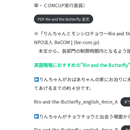
宰・ＣOMCUP実行委員）
PDF Rin and the Butterfly 全文
※『りんちゃんとモンシロチョウ～Rin and the
NPO法人 BeCOM | (be-com.jp)
本文から、各部門の制限時間内となるよう抜
英語暗唱におすすめの”Rin and the Butt
りんちゃんがおばあちゃんの家にお泊りに
てあげるまでの約４分です。
Rin-and-the-Butterfly_english_4min_A
ダ
りんちゃんがチョウチョウと出会う場面か
Rin-and-the-Butterfly_english_4min_B