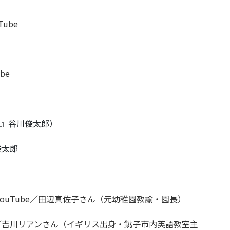
ube
be
レー』谷川俊太郎）
太郎
ouTube／田辺真佐子さん（元幼稚園教諭・園長）
be／吉川リアンさん（イギリス出身・銚子市内英語教室主