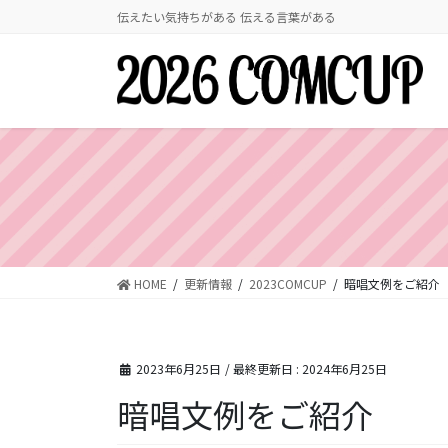
コ
ナ
伝えたい気持ちがある 伝える言葉がある
ン
ビ
テ
ゲ
ン
ー
ツ
シ
に
ョ
移
ン
動
に
移
動
HOME
更新情報
2023COMCUP
暗唱文例をご紹介
2023年6月25日
/ 最終更新日 :
2024年6月25日
暗唱文例をご紹介