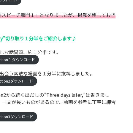
ウンロード
語スピーチ部門１」となりましたが、掲載を残しておき
terfly”切り取り１分半をご紹介します♪
登場しお話冒頭、約１分半です。
ection１ダウンロード
ウが出会う素敵な場面を１分半に抜粋しました。
ection2ダウンロード
2から続く出だしの”Three days later,”は省きまし
、一文が長いものがあるので、動画を参考に丁寧に練習
ection3ダウンロード