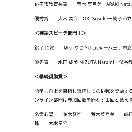
銚子市教育長賞 荒木 菜月美 ARAKI Nat
優秀賞 大木 奏介 OKI Sosukeー銚子市
＜英語スピーチ部門Ⅰ＞
銚子JC賞 ゆう りさ YU Lishaー八王子市
優秀賞 水田 成美 MIZUTA Narumiー
＜継続奨励賞＞
語学力向上を目指し継続しての挑戦を奨励する
ンライン部門は参加回数を問わず１回と数え
名雪心温 並木蒼空 荒木菜月美 嶋
珠 大木奏介