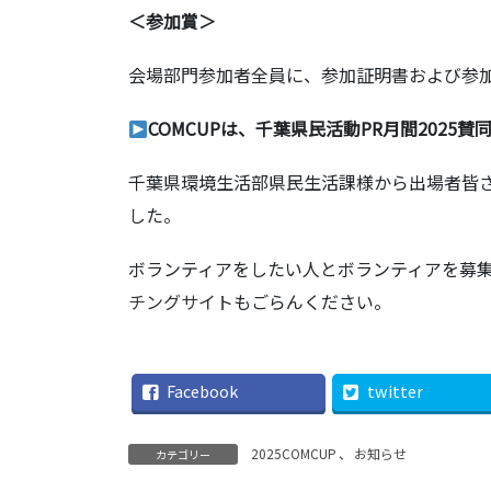
＜参加賞＞
会場部門参加者全員に、参加証明書および参
COMCUPは、千葉県民活動PR月間2025賛
千葉県環境生活部県民生活課様から出場者皆
した。
ボランティアをしたい人とボランティアを募
チングサイト
もごらんください。
Facebook
twitter
2025COMCUP
、
お知らせ
カテゴリー