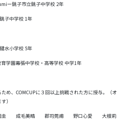
sumiー銚子市立銚子中学校 2年
立銚子中学校 1年
立鑓水小学校 5年
渋谷教育学園幕張中学校・高等学校 中学1年
ため、COMCUPに３回以上挑戦された方に授与。（オ
ます）
田圭 成毛美晴 郡司莞甫 野口心愛 大根莉