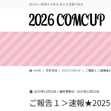
コ
ナ
伝えたい気持ちがある 伝える言葉がある
ン
ビ
テ
ゲ
ン
ー
ツ
シ
に
ョ
移
ン
動
に
移
動
HOME
更新情報
2025COMCUP
ご報告１＞速報★202
2025年12月22日
/ 最終更新日 :
2025年12月22日
ご報告１＞速報★2025 