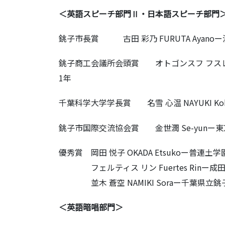
＜英語スピーチ部門Ⅱ・日本語スピーチ部門
銚子市長賞 古田 彩乃 FURUTA Ayano
銚子商工会議所会頭賞 オトゴンスフ フスレン 
1年
千葉科学大学学長賞 名雪 心温 NAYUKI Ko
銚子市国際交流協会賞 金世潤 Se-yunー東
優秀賞 岡田 悦子 OKADA Etsukoー普連土
フェルティス リン Fuertes Rinー成田
並木 蒼空 NAMIKI Soraー千葉県立銚
＜英語暗唱部門＞