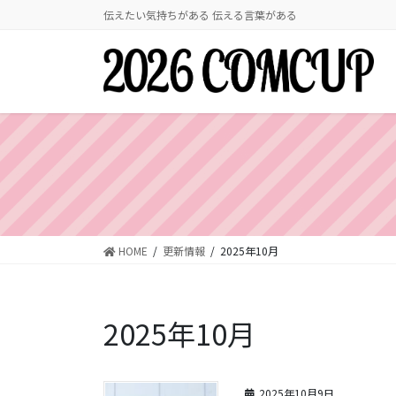
コ
ナ
伝えたい気持ちがある 伝える言葉がある
ン
ビ
テ
ゲ
ン
ー
ツ
シ
に
ョ
移
ン
動
に
移
動
HOME
更新情報
2025年10月
2025年10月
2025年10月9日