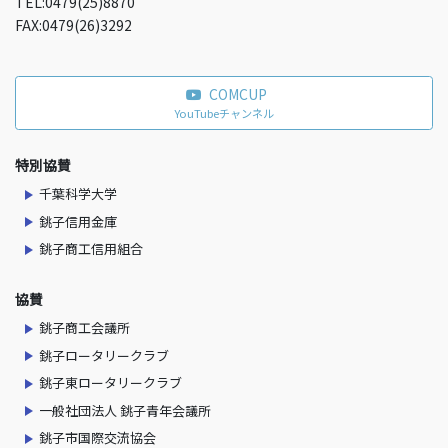
TEL:0479(25)8870
FAX:0479(26)3292
COMCUP
YouTubeチャンネル
特別協賛
千葉科学大学
銚子信用金庫
銚子商工信用組合
協賛
銚子商工会議所
銚子ロータリークラブ
銚子東ロータリークラブ
一般社団法人 銚子青年会議所
銚子市国際交流協会